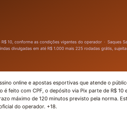
 de R$ 10, conforme as condições vigentes do operador · Saques Sa
das divulgadas em até R$ 1.000 mais 225 rodadas grátis, sujeit
sino online e apostas esportivas que atende o públi
o é feito com CPF, o depósito via Pix parte de R$ 10 
razo máximo de 120 minutos previsto pela norma. Es
oficial do operador. +18.