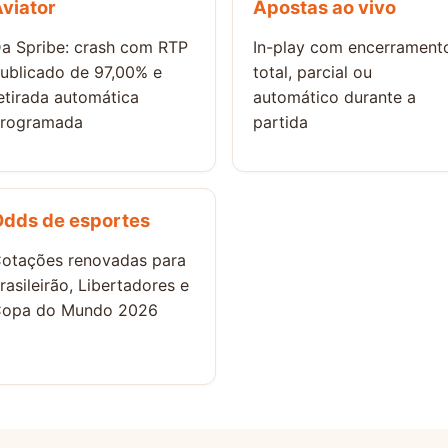
viator
Apostas ao vivo
a Spribe: crash com RTP
In-play com encerrament
ublicado de 97,00% e
total, parcial ou
etirada automática
automático durante a
rogramada
partida
dds de esportes
otações renovadas para
rasileirão, Libertadores e
opa do Mundo 2026