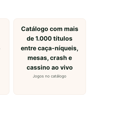
Catálogo com mais
de 1.000 títulos
5
entre caça-níqueis,
mesas, crash e
cassino ao vivo
Jogos no catálogo