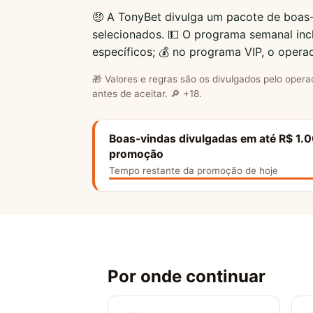
🤑 A TonyBet divulga um pacote de boas-
selecionados. 💵 O programa semanal inc
específicos; 💰 no programa VIP, o opera
🎁 Valores e regras são os divulgados pelo ope
antes de aceitar. 🔎 +18.
Boas-vindas divulgadas em até R$ 1.00
promoção
Tempo restante da promoção de hoje
Por onde continuar