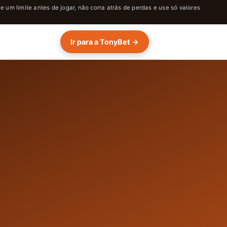
 um limite antes de jogar, não corra atrás de perdas e use só valores
Ir para a TonyBet →