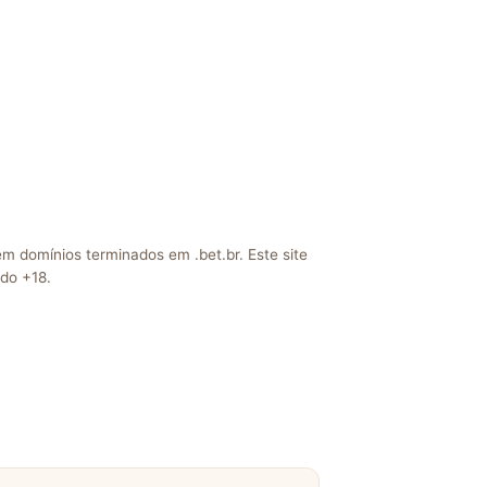
em domínios terminados em .bet.br. Este site
údo +18.