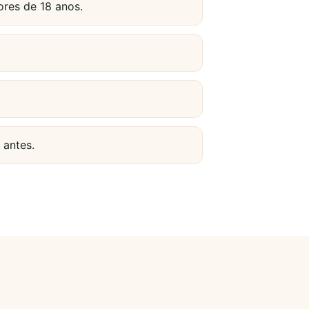
ores de 18 anos.
 antes.