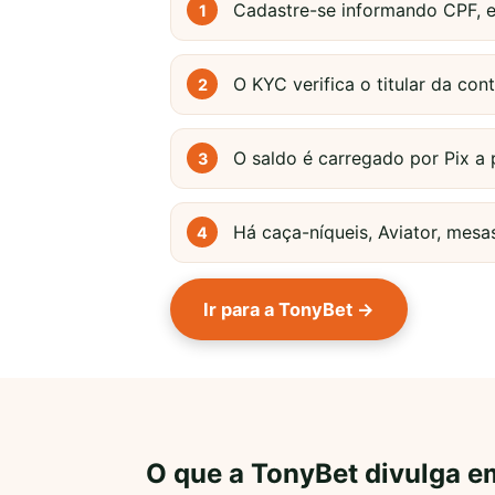
Cadastre-se informando CPF, e-
O KYC verifica o titular da cont
O saldo é carregado por Pix a p
Há caça-níqueis, Aviator, mesas
Ir para a TonyBet →
O que a TonyBet divulga 