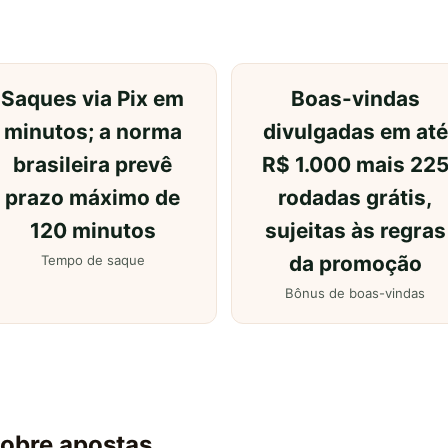
Saques via Pix em
Boas-vindas
minutos; a norma
divulgadas em até
brasileira prevê
R$ 1.000 mais 22
prazo máximo de
rodadas grátis,
120 minutos
sujeitas às regras
da promoção
Tempo de saque
Bônus de boas-vindas
sobre apostas