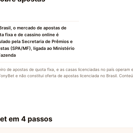
Brasil, o mercado de apostas de
ta fixa e de cassino online é
ulado pela Secretaria de Prêmios e
stas (SPA/MF), ligada ao Ministério
Fazenda
iro de apostas de quota fixa, e as casas licenciadas no país operam 
onyBet e não constitui oferta de apostas licenciada no Brasil. Conte
et em 4 passos