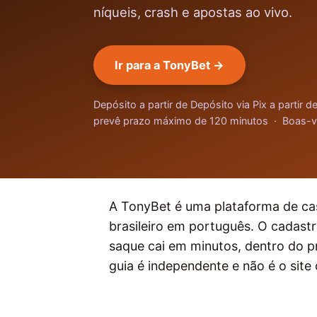
níqueis, crash e apostas ao vivo.
Ir para a TonyBet →
Depósito a partir de Depósito via Pix a partir
prevê prazo máximo de 120 minutos · Boas-vin
A TonyBet é uma plataforma de cas
brasileiro em português. O cadastr
saque cai em minutos, dentro do p
guia é independente e não é o site 