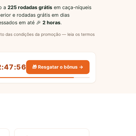
do a
225 rodadas grátis
em caça-níqueis
rior e rodadas grátis em dias
cessados em até 🎉
2 horas
.
nto das condições da promoção — leia os termos
2:47:55
🎁 Resgatar o bônus →