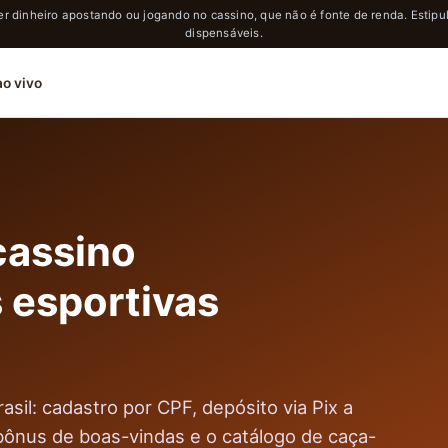
r dinheiro apostando ou jogando no cassino, que não é fonte de renda. Estipule
dispensáveis.
o vivo
cassino
s esportivas
sil: cadastro por CPF, depósito via Pix a
bônus de boas-vindas e o catálogo de caça-