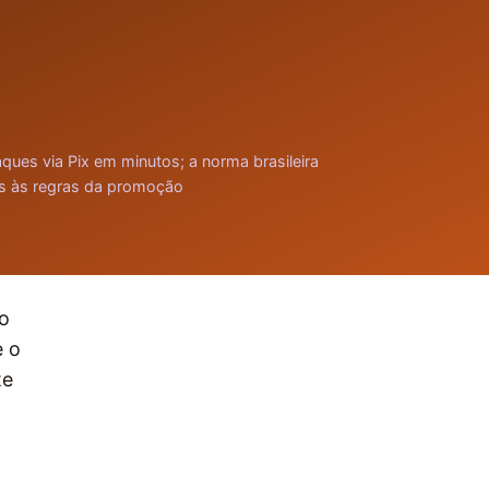
ques via Pix em minutos; a norma brasileira
as às regras da promoção
co
e o
te