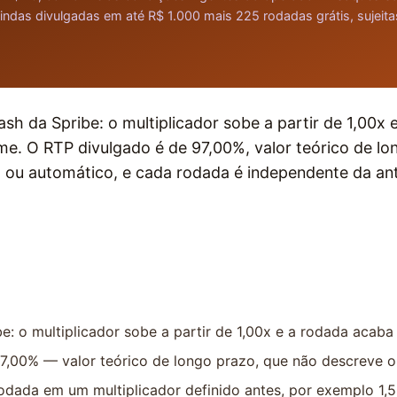
das divulgadas em até R$ 1.000 mais 225 rodadas grátis, sujeit
sh da Spribe: o multiplicador sobe a partir de 1,00x 
e. O RTP divulgado é de 97,00%, valor teórico de lo
 ou automático, e cada rodada é independente da ant
e: o multiplicador sobe a partir de 1,00x e a rodada acab
7,00% — valor teórico de longo prazo, que não descreve o
odada em um multiplicador definido antes, por exemplo 1,