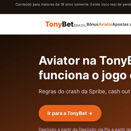
Conteúdo para maiores de 18 anos somente. Existe risco real de perde
Tony
Bet
Bônus
Aviator
Apostas a
BRASIL
Aviator na Tony
funciona o jogo
Regras do crash da Spribe, cash out
Ir para a TonyBet →
Depósito a partir de Depósito via Pix a partir