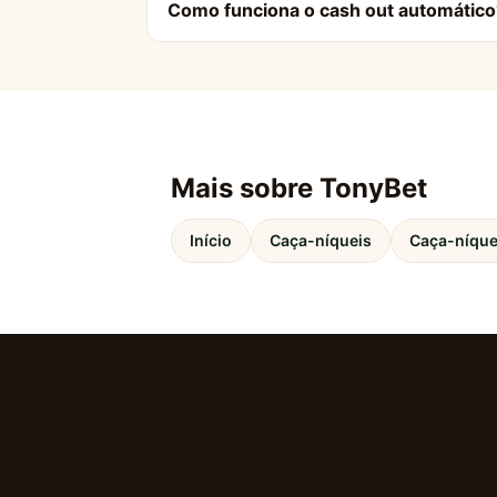
Como funciona o cash out automático
Mais sobre TonyBet
Início
Caça-níqueis
Caça-níque